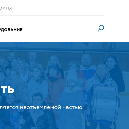
акты
УДОВАНИЕ
ть
вляется неотъемлемой частью