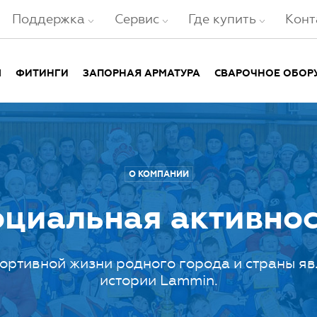
Поддержка
Сервис
Где купить
Конт
Ы
ФИТИНГИ
ЗАПОРНАЯ АРМАТУРА
СВАРОЧНОЕ ОБОР
О КОМПАНИИ
оциальная активнос
портивной жизни родного города и страны я
истории Lammin.