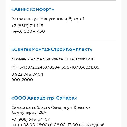
«Авикс комфорт»
Астрахань ул. Минусинская, 8, кор. 1
+7 (8512) 711-143
пн-сб 8:30–17:30
«СантехМонтажСтройКомплект»
г.Тюмень, ул.Мельникайте 100А smsk72.ru
57.139720245878884, 65.57107936831305
8 922 046 0404
9.00-20.00
«ООО Аквацентр-Самара»
Самарская область Самара ул. Красных
Коммунаров, 26А
+7 (906) 346-34-07
пн-пт 08:00-16:00.сб 08:00-13:00 вс выходной