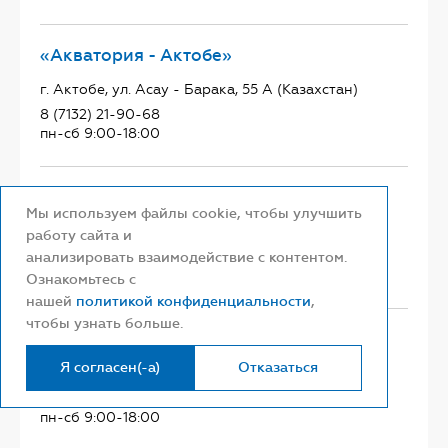
«Акватория - Актобе»
г. Актобе, ул. Асау - Барака, 55 А (Казахстан)
8 (7132) 21-90-68
пн-сб 9:00-18:00
«Акватория - Актобе»
Мы используем файлы cookie, чтобы улучшить
г. Актобе, 11 мкр, ул. Шайкенова, 96 (Казахстан)
работу сайта и
8 (7132) 23-05-20
анализировать взаимодействие с контентом.
пн-сб 9:00-18:00
Ознакомьтесь с
нашей
политикой конфиденциальности
,
чтобы узнать больше.
«Акватория - Актобе»
Я согласен(-а)
Отказаться
г. Актобе, Ул. Есет батыра, 69 (Казахстан)
8 (7132) 56-41-37
пн-сб 9:00-18:00