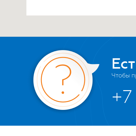
«СанТехМир»
Москва, 41 км МКАД, рынок Славянски
место Л 4/4
Тёплый стан
8(495)432-02-52
09.00-18.00
Ес
«ООО Мегаполис-Балтика»
Чтобы п
г. Калининград ул. проспект Мира 142,
+7 (401) 299 81-69
+7
с 09.00 до 17.00
«ООО Гидрокомфорт»
г. Калининград ул. Индустриальная 4