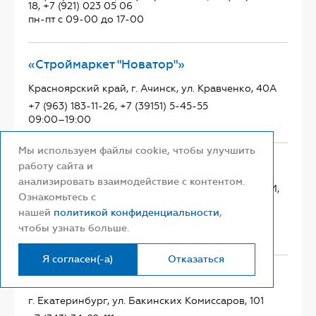
18, +7 (921) 023 05 06
пн-пт с 09-00 до 17-00
«Строймаркет "Новатор"»
Красноярский край, г. Ачинск, ул. Кравченко, 40А
+7 (963) 183-11-26, +7 (39151) 5-45-55
09:00–19:00
Мы используем файлы cookie, чтобы улучшить
«Строймаркет "Новатор"»
работу сайта и
анализировать взаимодействие с контентом.
Красноярский край, г Назарово, ул. 30 лет ВЛКСМ,
Ознакомьтесь с
23
нашей
политикой конфиденциальности
,
+7 (391) 555 51-11, +7 (960) 770 52-42
чтобы узнать больше.
09:00–19:00
Я согласен(-а)
Отказаться
«НЕПТУН»
г. Екатеринбург, ул. Бакинских Комиссаров, 101