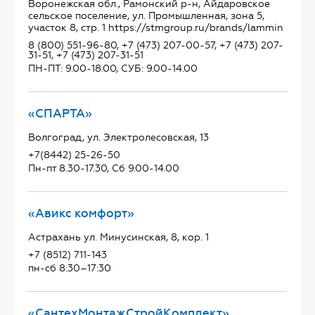
Воронежская обл., Рамонский р-н, Айдаровское
сельское поселение, ул. Промышленная, зона 5,
участок 8, стр. 1 https://stmgroup.ru/brands/lammin
8 (800) 551-96-80, +7 (473) 207-00-57, +7 (473) 207-
31-51, +7 (473) 207-31-51
ПН-ПТ: 9.00-18.00, СУБ: 9.00-14.00
«СПАРТА»
Волгоград, ул. Электролесовская, 13
+7(8442) 25-26-50
Пн-пт 8.30-17.30, Сб 9.00-14.00
«Авикс комфорт»
Астрахань ул. Минусинская, 8, кор. 1
+7 (8512) 711-143
пн-сб 8:30–17:30
«СантехМонтажСтройКомплект»