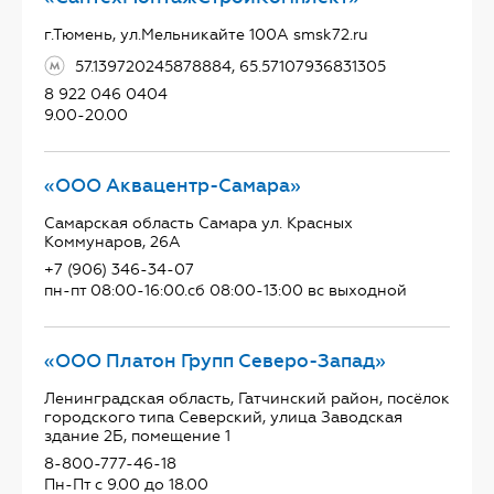
г.Тюмень, ул.Мельникайте 100А smsk72.ru
57.139720245878884, 65.57107936831305
8 922 046 0404
9.00-20.00
«ООО Аквацентр-Самара»
Самарская область Самара ул. Красных
Коммунаров, 26А
+7 (906) 346-34-07
пн-пт 08:00-16:00.сб 08:00-13:00 вс выходной
«ООО Платон Групп Северо-Запад»
Ленинградская область, Гатчинский район, посёлок
городского типа Северский, улица Заводская
здание 2Б, помещение 1
8-800-777-46-18
Пн-Пт с 9.00 до 18.00