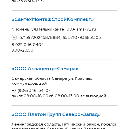
пн-сб 8:30–17:30
«СантехМонтажСтройКомплект»
г.Тюмень, ул.Мельникайте 100А smsk72.ru
57.139720245878884, 65.57107936831305
8 922 046 0404
9.00-20.00
«ООО Аквацентр-Самара»
Самарская область Самара ул. Красных
Коммунаров, 26А
+7 (906) 346-34-07
пн-пт 08:00-16:00.сб 08:00-13:00 вс выходной
«ООО Платон Групп Северо-Запад»
Ленинградская область, Гатчинский район, посёлок