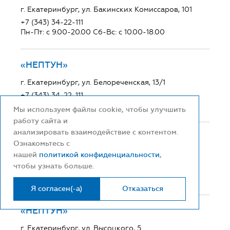
г. Екатеринбург, ул. Бакинских Комиссаров, 101
+7 (343) 34-22-111
Пн-Пт: с 9.00-20.00 Сб-Вс: с 10.00-18.00
«НЕПТУН»
г. Екатеринбург, ул. Белореченская, 13/1
+7 (343) 34-22-111
Пн-Пт: с 9.00-20.00 Сб-Вс: с 10.00-18.00
Мы используем файлы cookie, чтобы улучшить
работу сайта и
анализировать взаимодействие с контентом.
«НЕПТУН»
Ознакомьтесь с
нашей
политикой конфиденциальности
,
г. Екатеринбург, ул. Щербакова, 74
чтобы узнать больше.
+7 (343) 34-22-111
Пн-Пт: с 9.00-20.00 Сб-Вс: с 10.00-18.00
Я согласен(-а)
Отказаться
«НЕПТУН»
г. Екатеринбург, ул. Высоцкого, 5