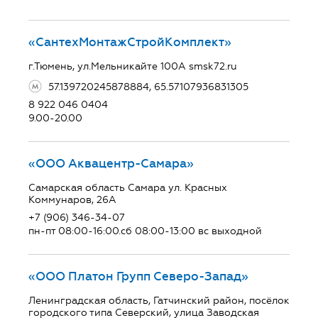
«СантехМонтажСтройКомплект»
г.Тюмень, ул.Мельникайте 100А smsk72.ru
57.139720245878884, 65.57107936831305
8 922 046 0404
9.00-20.00
«ООО Аквацентр-Самара»
Самарская область Самара ул. Красных
Коммунаров, 26А
+7 (906) 346-34-07
пн-пт 08:00-16:00.сб 08:00-13:00 вс выходной
«ООО Платон Групп Северо-Запад»
Ленинградская область, Гатчинский район, посёлок
городского типа Северский, улица Заводская