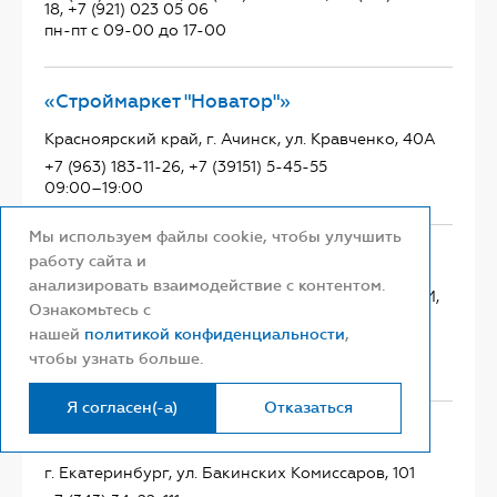
18, +7 (921) 023 05 06
пн-пт с 09-00 до 17-00
«Строймаркет "Новатор"»
Красноярский край, г. Ачинск, ул. Кравченко, 40А
+7 (963) 183-11-26, +7 (39151) 5-45-55
09:00–19:00
Мы используем файлы cookie, чтобы улучшить
«Строймаркет "Новатор"»
работу сайта и
анализировать взаимодействие с контентом.
Красноярский край, г Назарово, ул. 30 лет ВЛКСМ,
Ознакомьтесь с
23
нашей
политикой конфиденциальности
,
+7 (391) 555 51-11, +7 (960) 770 52-42
чтобы узнать больше.
09:00–19:00
Я согласен(-а)
Отказаться
«НЕПТУН»
г. Екатеринбург, ул. Бакинских Комиссаров, 101