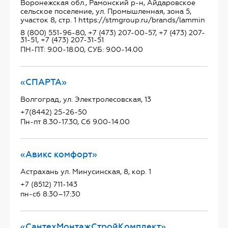
Воронежская обл., Рамонский р-н, Айдаровское
сельское поселение, ул. Промышленная, зона 5,
участок 8, стр. 1 https://stmgroup.ru/brands/lammin
8 (800) 551-96-80, +7 (473) 207-00-57, +7 (473) 207-
31-51, +7 (473) 207-31-51
ПН-ПТ: 9.00-18.00, СУБ: 9.00-14.00
«СПАРТА»
Волгоград, ул. Электролесовская, 13
+7(8442) 25-26-50
Пн-пт 8.30-17.30, Сб 9.00-14.00
«Авикс комфорт»
Астрахань ул. Минусинская, 8, кор. 1
+7 (8512) 711-143
пн-сб 8:30–17:30
«СантехМонтажСтройКомплект»