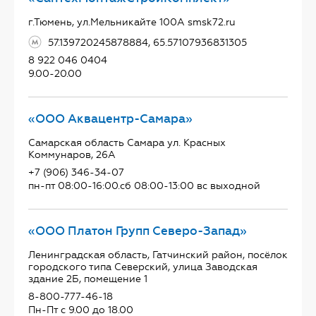
г.Тюмень, ул.Мельникайте 100А smsk72.ru
57.139720245878884, 65.57107936831305
8 922 046 0404
9.00-20.00
«ООО Аквацентр-Самара»
Самарская область Самара ул. Красных
Коммунаров, 26А
+7 (906) 346-34-07
пн-пт 08:00-16:00.сб 08:00-13:00 вс выходной
«ООО Платон Групп Северо-Запад»
Ленинградская область, Гатчинский район, посёлок
городского типа Северский, улица Заводская
здание 2Б, помещение 1
8-800-777-46-18
Пн-Пт с 9.00 до 18.00