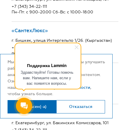
+7 (343) 34-22-111
Пн-Пт: с 9.00-20.00 Сб-Вс: с 10.00-18.00
«СантехЛюкс»
г. Бишкек, улица Интергельпо 1/26. (Кыргызстан)
+996-500-65-20-00
пн-сб 9:00-18:00
Мы используем файлы cookie, чтобы улучшить
Поддержка Lammin
работу сайта и
«ООО "Steelrex Georgia"»
Здравствуйте! Готовы помочь
анализировать взаимодействие с контентом.
вам. Напишите нам, если у
Ознакомьтесь с
Zugdidi, Cotne Dadiani 47 Tbilisi, Tseretli 140
вас появятся вопросы.
нашей
политикой конфиденциальности
,
+995-598-98-07-70
чтобы узнать больше.
пн-сб 9:00-18:00
Я согласен(-а)
Отказаться
«НЕПТУН»
г. Екатеринбург, ул. Бакинских Комиссаров, 101