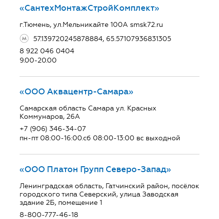
«СантехМонтажСтройКомплект»
г.Тюмень, ул.Мельникайте 100А smsk72.ru
57.139720245878884, 65.57107936831305
8 922 046 0404
9.00-20.00
«ООО Аквацентр-Самара»
Самарская область Самара ул. Красных
Коммунаров, 26А
+7 (906) 346-34-07
пн-пт 08:00-16:00.сб 08:00-13:00 вс выходной
«ООО Платон Групп Северо-Запад»
Ленинградская область, Гатчинский район, посёлок
городского типа Северский, улица Заводская
здание 2Б, помещение 1
8-800-777-46-18