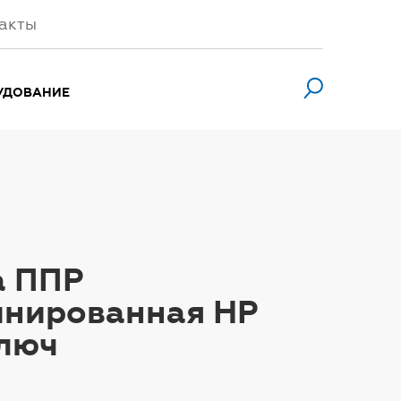
акты
УДОВАНИЕ
а ППР
инированная НР
люч