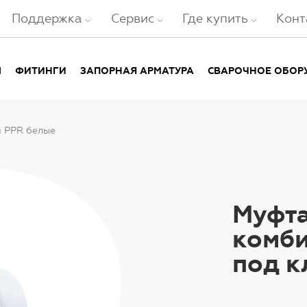
Поддержка
Сервис
Где купить
Конт
Ы
ФИТИНГИ
ЗАПОРНАЯ АРМАТУРА
СВАРОЧНОЕ ОБОР
 PPR белые
Муфт
комб
под к