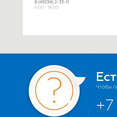
8 (49234) 2-33-11
8.00 - 18.00
«СанТехМир»
Москва, 41 км МКАД, рынок Славянски
место Л 4/4
Тёплый стан
8(495)432-02-52
09.00-18.00
Ес
«ООО Мегаполис-Балтика»
Чтобы п
г. Калининград ул. проспект Мира 142,
+7 (401) 299 81-69
+7
с 09.00 до 17.00