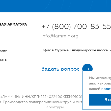
НАЯ АРМАТУРА
+7 (800) 700-83-55
 -
info@lammin.org
Офис в Муроме: Владимирское шоссе, 
ерам
пить
+7
Задать вопрос
)
Мы использу
анализирова
нашей
поли
«ЛАММИН» ИНН/КПП: 3334022400/333401001 ОГРН: 11433340
Я с
. Производство полипропиленовых труб и фитингов. Поставки 
арматуры.