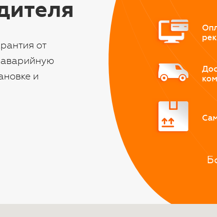
дителя
Опл
рек
рантия от
заварийную
Дос
ановке и
ко
Сам
Б