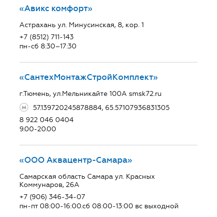
«Авикс комфорт»
Астрахань ул. Минусинская, 8, кор. 1
+7 (8512) 711-143
пн-сб 8:30–17:30
«СантехМонтажСтройКомплект»
г.Тюмень, ул.Мельникайте 100А smsk72.ru
57.139720245878884, 65.57107936831305
8 922 046 0404
9.00-20.00
«ООО Аквацентр-Самара»
Самарская область Самара ул. Красных
Коммунаров, 26А
+7 (906) 346-34-07
пн-пт 08:00-16:00.сб 08:00-13:00 вс выходной