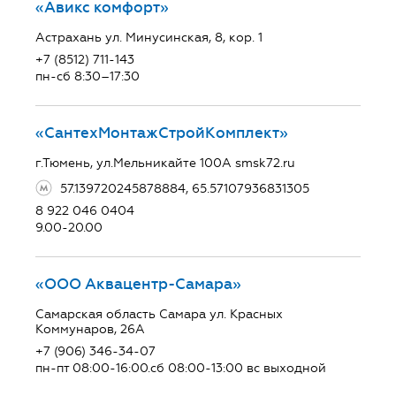
«Авикс комфорт»
Астрахань ул. Минусинская, 8, кор. 1
+7 (8512) 711-143
пн-сб 8:30–17:30
«СантехМонтажСтройКомплект»
г.Тюмень, ул.Мельникайте 100А smsk72.ru
57.139720245878884, 65.57107936831305
8 922 046 0404
9.00-20.00
«ООО Аквацентр-Самара»
Самарская область Самара ул. Красных
Коммунаров, 26А
+7 (906) 346-34-07
пн-пт 08:00-16:00.сб 08:00-13:00 вс выходной