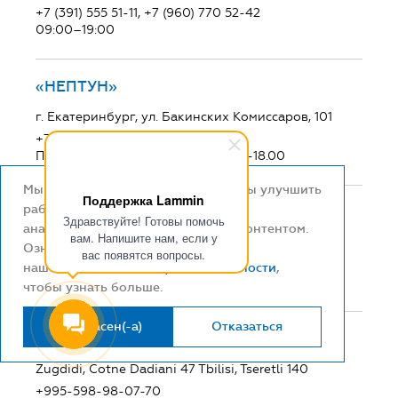
+7 (391) 555 51-11, +7 (960) 770 52-42
09:00–19:00
«НЕПТУН»
г. Екатеринбург, ул. Бакинских Комиссаров, 101
+7 (343) 34-22-111
Пн-Пт: с 9.00-20.00 Сб-Вс: с 10.00-18.00
Мы используем файлы cookie, чтобы улучшить
Поддержка Lammin
работу сайта и
«СантехЛюкс»
Здравствуйте! Готовы помочь
анализировать взаимодействие с контентом.
вам. Напишите нам, если у
г. Бишкек, улица Интергельпо 1/26. (Кыргызстан)
Ознакомьтесь с
вас появятся вопросы.
+996-500-65-20-00
нашей
политикой конфиденциальности
,
пн-сб 9:00-18:00
чтобы узнать больше.
Я согласен(-а)
Отказаться
«ООО "Steelrex Georgia"»
Zugdidi, Cotne Dadiani 47 Tbilisi, Tseretli 140
+995-598-98-07-70