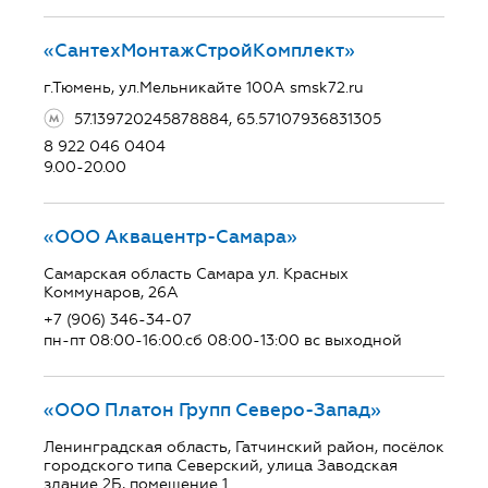
«СантехМонтажСтройКомплект»
г.Тюмень, ул.Мельникайте 100А smsk72.ru
57.139720245878884, 65.57107936831305
8 922 046 0404
9.00-20.00
«ООО Аквацентр-Самара»
Самарская область Самара ул. Красных
Коммунаров, 26А
+7 (906) 346-34-07
пн-пт 08:00-16:00.сб 08:00-13:00 вс выходной
«ООО Платон Групп Северо-Запад»
Ленинградская область, Гатчинский район, посёлок
городского типа Северский, улица Заводская
здание 2Б, помещение 1