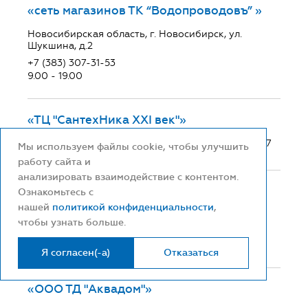
«сеть магазинов ТК “Водопроводовъ” »
Новосибирская область, г. Новосибирск, ул.
Шукшина, д.2
+7 (383) 307-31-53
9.00 - 19.00
«ТЦ "СантехНика ХХI век"»
Амурская область, г. Благовещенск, ул. Мухина 27
Мы используем файлы cookie, чтобы улучшить
работу сайта и
анализировать взаимодействие с контентом.
«ООО ТД "Аквадом"»
Ознакомьтесь с
нашей
политикой конфиденциальности
,
Приморский край, Г.Владивосток, ул.Ильичева, 6
чтобы узнать больше.
8 (914) 700 71-22
с 09:00 до 18:00 (без выходных)
Я согласен(-а)
Отказаться
«ООО ТД "Аквадом"»