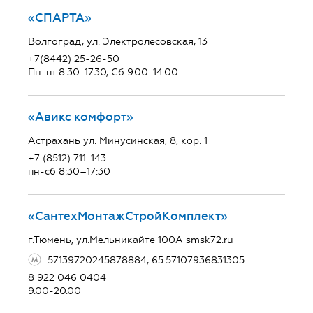
«СПАРТА»
Волгоград, ул. Электролесовская, 13
+7(8442) 25-26-50
Пн-пт 8.30-17.30, Сб 9.00-14.00
«Авикс комфорт»
Астрахань ул. Минусинская, 8, кор. 1
+7 (8512) 711-143
пн-сб 8:30–17:30
«СантехМонтажСтройКомплект»
г.Тюмень, ул.Мельникайте 100А smsk72.ru
57.139720245878884, 65.57107936831305
8 922 046 0404
9.00-20.00