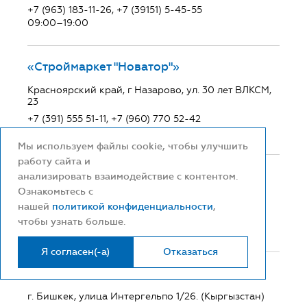
+7 (963) 183-11-26, +7 (39151) 5-45-55
09:00–19:00
«Строймаркет "Новатор"»
Красноярский край, г Назарово, ул. 30 лет ВЛКСМ,
23
+7 (391) 555 51-11, +7 (960) 770 52-42
09:00–19:00
Мы используем файлы cookie, чтобы улучшить
работу сайта и
«НЕПТУН»
анализировать взаимодействие с контентом.
Ознакомьтесь с
г. Екатеринбург, ул. Бакинских Комиссаров, 101
нашей
политикой конфиденциальности
,
+7 (343) 34-22-111
чтобы узнать больше.
Пн-Пт: с 9.00-20.00 Сб-Вс: с 10.00-18.00
Я согласен(-а)
Отказаться
«СантехЛюкс»
г. Бишкек, улица Интергельпо 1/26. (Кыргызстан)