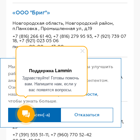
«ООО "Бриг"»
Новгородская область, Новгородский район,
п.Панковка , Промышленная ул., д.19
+7 (816) 266 61 40, +7 (816) 279 95 93, +7 (921) 739 07
18, +7 (921) 023 05 06
пн-пт с 09-00 до 17-00
«Строймаркет "Новатор"»
Мы используем файлы cookie, чтобы улучшить
Поддержка Lammin
работу сайта и
Красноярский край, г. Ачинск, ул. Кравченко, 40А
Здравствуйте! Готовы помочь
анализировать взаимодействие с контентом.
вам. Напишите нам, если у
+7 (963) 183-11-26, +7 (39151) 5-45-55
Ознакомьтесь с
вас появятся вопросы.
09:00–19:00
нашей
политикой конфиденциальности
,
чтобы узнать больше.
«Строймаркет "Новатор"»
Я согласен(-а)
Отказаться
Красноярский край, г Назарово, ул. 30 лет ВЛКСМ,
23
+7 (391) 555 51-11, +7 (960) 770 52-42