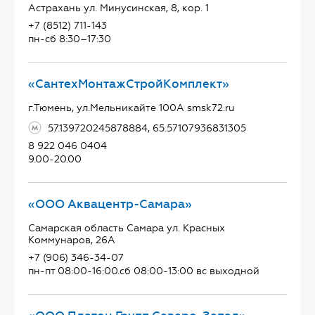
Астрахань ул. Минусинская, 8, кор. 1
+7 (8512) 711-143
пн-сб 8:30–17:30
«СантехМонтажСтройКомплект»
г.Тюмень, ул.Мельникайте 100А smsk72.ru
57.139720245878884, 65.57107936831305
8 922 046 0404
9.00-20.00
«ООО Аквацентр-Самара»
Самарская область Самара ул. Красных
Коммунаров, 26А
+7 (906) 346-34-07
пн-пт 08:00-16:00.сб 08:00-13:00 вс выходной