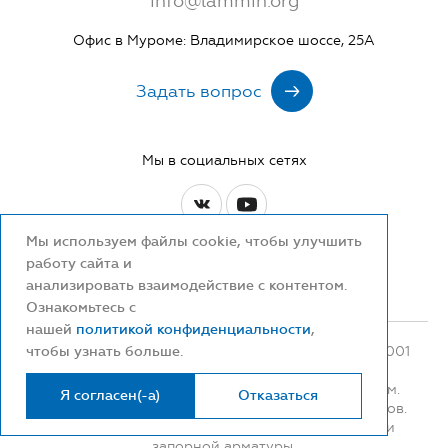
info@lammin.org
Офис в Муроме: Владимирское шоссе, 25А
Задать вопрос
Мы в социальных сетях
Мы используем файлы cookie, чтобы улучшить
работу сайта и
Сайт сделан в
анализировать взаимодействие с контентом.
Ознакомьтесь с
нашей
политикой конфиденциальности
,
чтобы узнать больше.
ООО «ЛАММИН» ИНН/КПП: 3334022400/333401001
ОГРН: 1143334001470
2026 © Lammin – Инженерная сантехника оптом.
Я согласен(-а)
Отказаться
Производство полипропиленовых труб и фитингов.
Поставки радиаторов отопления, аксессуаров и
запорной арматуры.