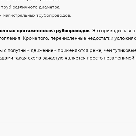
 труб различного диаметра;
х магистральных трубопроводов.
ченная протяженность трубопроводов
. Это приводит к з
топления. Кроме того, перечисленные недостатки усложняю
мы с попутным движением применяются реже, чем тупиковы
одами такая схема зачастую является просто незаменимой