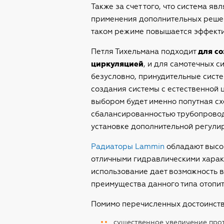
Также за счет того, что система я
применения дополнительных решени
таком режиме повышается эффекти
Петля Тихельмана подходит
для со
циркуляцией
, и для самотечных 
безусловно, принудительные систе
создания системы с естественной 
выбором будет именно попутная сх
сбалансированностью трубопровод
установке дополнительной регули
Радиаторы Lammin
обладают высо
отличными гидравлическими харак
использование дает возможность в
преимущества данного типа отопит
Помимо перечисленных достоинств,
существенное увеличение про