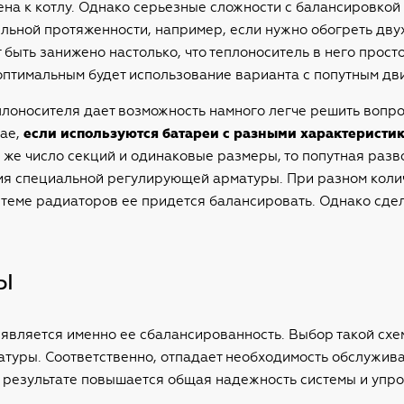
ена к котлу. Однако серьезные сложности с балансировкой
ельной протяженности, например, если нужно обогреть двух
ыть занижено настолько, что теплоноситель в него просто 
 оптимальным будет использование варианта с попутным дв
лоносителя дает возможность намного легче решить вопро
чае,
если используются батареи с разными характеристи
о же число секций и одинаковые размеры, то попутная раз
ния специальной регулирующей арматуры. При разном коли
теме радиаторов ее придется балансировать. Однако сдела
ы
является именно ее сбалансированность. Выбор такой схе
туры. Соответственно, отпадает необходимость обслужива
В результате повышается общая надежность системы и упро