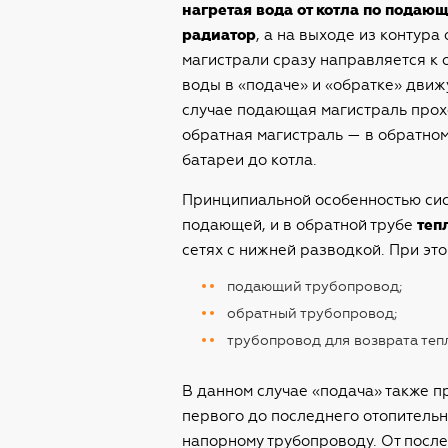
нагретая вода от котла по подаю
радиатор
, а на выходе из контура
магистрали сразу направляется к 
воды в «подаче» и «обратке» движу
случае подающая магистраль прохо
обратная магистраль — в обратном
батареи до котла.
Принципиальной особенностью систе
подающей, и в обратной трубе
теп
сетях с нижней разводкой. При это
подающий трубопровод;
обратный трубопровод;
трубопровод для возврата теп
В данном случае «подача» также п
первого до последнего отопительно
напорному трубопроводу. От после