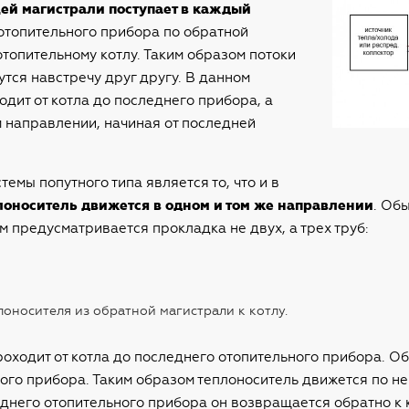
щей магистрали поступает в каждый
 отопительного прибора по обратной
отопительному котлу. Таким образом потоки
тся навстречу друг другу. В данном
дит от котла до последнего прибора, а
 направлении, начиная от последней
мы попутного типа является то, что и в
лоноситель движется в одном и том же направлении
. Об
м предусматривается прокладка не двух, а трех труб:
лоносителя из обратной магистрали к котлу.
роходит от котла до последнего отопительного прибора. О
го прибора. Таким образом теплоноситель движется по ней
днего отопительного прибора он возвращается обратно к к