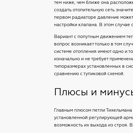
тем ниже, чем ближе она располож
создать отопительную сеть значит
первом радиаторе давление может б
настройки клапана. В этом случае
Вариант с попутным движением теп
вопрос возникает только в том слу
системе отопления имеют одно и т
изначально и не требует примене
типоразмерах установленных в сис
сравнению с тупиковой схемой.
Плюсы и минус
Главным плюсом петли Тихельмана 
установленной регулирующей арма
возможность их выхода из строя. 